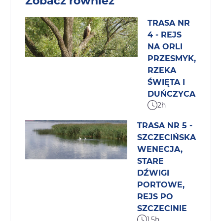
Zobacz również
TRASA NR
4 - REJS
NA ORLI
PRZESMYK,
RZEKA
ŚWIĘTA I
DUŃCZYCA
2h
TRASA NR 5 -
SZCZECIŃSKA
WENECJA,
STARE
DŹWIGI
PORTOWE,
REJS PO
SZCZECINIE
1,5h