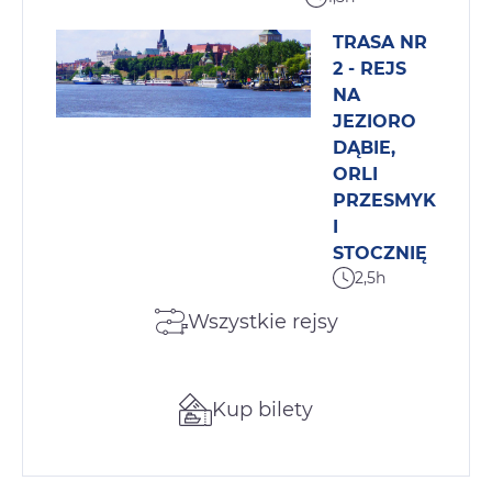
TRASA NR
2 - REJS
NA
JEZIORO
DĄBIE,
ORLI
PRZESMYK
I
STOCZNIĘ
2,5h
Wszystkie rejsy
Kup bilety